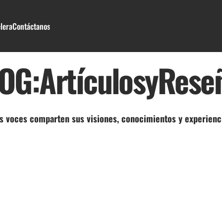
lera
Contáctanos
lera
Contáctanos
OG:
Artículos
y
Rese
s voces comparten sus visiones, conocimientos y experienci