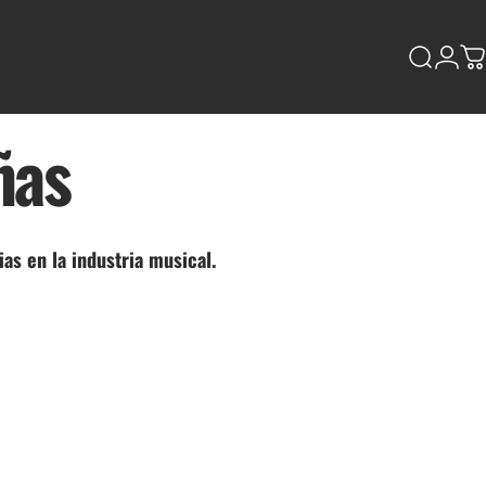
Buscar
Ingres
Ca
ñas
as en la industria musical.