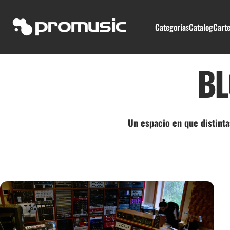
Ir directamente al contenido
Categorías
Catalog
Carte
Promusic
Categorías
Catalog
Carte
BL
Un espacio en que distinta